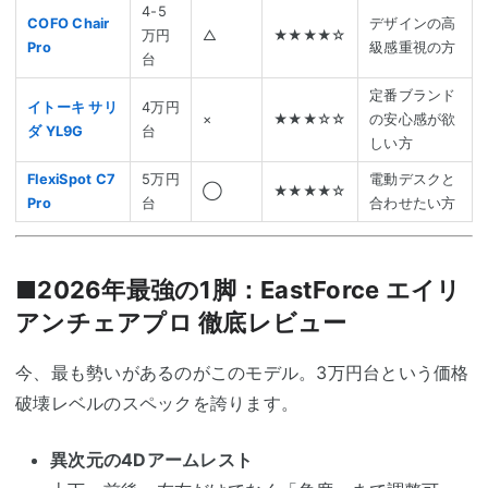
4-5
COFO Chair
デザインの高
万円
△
★★★★☆
Pro
級感重視の方
台
定番ブランド
イトーキ サリ
4万円
×
★★★☆☆
の安心感が欲
ダ YL9G
台
しい方
FlexiSpot C7
5万円
電動デスクと
◯
★★★★☆
Pro
台
合わせたい方
■2026年最強の1脚：EastForce エイリ
アンチェアプロ 徹底レビュー
今、最も勢いがあるのがこのモデル。3万円台という価格
破壊レベルのスペックを誇ります。
異次元の4Dアームレスト