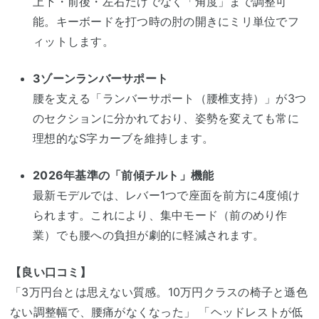
上下・前後・左右だけでなく「角度」まで調整可
能。キーボードを打つ時の肘の開きにミリ単位でフ
ィットします。
3ゾーンランバーサポート
腰を支える「ランバーサポート（腰椎支持）」が3つ
のセクションに分かれており、姿勢を変えても常に
理想的なS字カーブを維持します。
2026年基準の「前傾チルト」機能
最新モデルでは、レバー1つで座面を前方に4度傾け
られます。これにより、集中モード（前のめり作
業）でも腰への負担が劇的に軽減されます。
【良い口コミ】
「3万円台とは思えない質感。10万円クラスの椅子と遜色
ない調整幅で、腰痛がなくなった」 「ヘッドレストが低