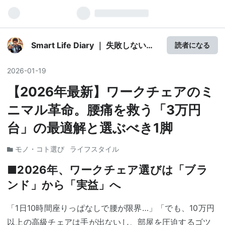
Smart Life Diary ｜ 失敗しない買
読者になる
い物レビュー
2026
-
01
-
19
【2026年最新】ワークチェアのミ
ニマル革命。腰痛を救う「3万円
台」の最適解と選ぶべき1脚
モノ・コト選び
ライフスタイル
■2026年、ワークチェア選びは「ブラ
ンド」から「実益」へ
「1日10時間座りっぱなしで腰が限界…」「でも、10万円
以上の高級チェアは手が出ないし、部屋を圧迫するゴツ